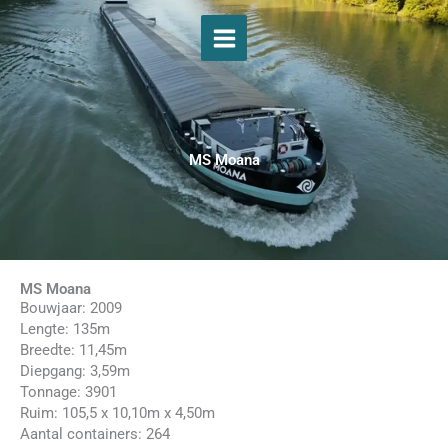
Spring
naar
de
inhoud
MS Moana
MS Moana
Bouwjaar: 2009
Lengte: 135m
Breedte: 11,45m
Diepgang: 3,59m
Tonnage: 3901
Ruim: 105,5 x 10,10m x 4,50m
Aantal containers: 264