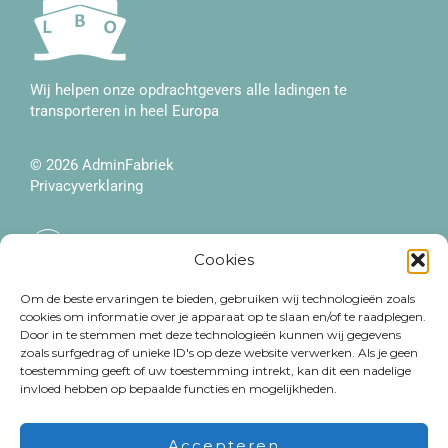
Wij helpen onze opdrachtgevers alle ladingen te
transporteren in heel Europa
© 2026
AdminFabriek
Privacyverklaring
F
a
Cookies
c
e
Meer informatie
b
Contact
Om de beste ervaringen te bieden, gebruiken wij technologieën zoals
o
cookies om informatie over je apparaat op te slaan en/of te raadplegen.
o
Over ons
+32 479 38 18 40
Door in te stemmen met deze technologieën kunnen wij gegevens
k
zoals surfgedrag of unieke ID's op deze website verwerken. Als je geen
-
Diensten
info@logbargeoperators.be
f
toestemming geeft of uw toestemming intrekt, kan dit een nadelige
invloed hebben op bepaalde functies en mogelijkheden.
Onze vloot
Bereikbaarheid
MS Vaiana
Maandag - vrijdag: 9u - 17u
Accepteren