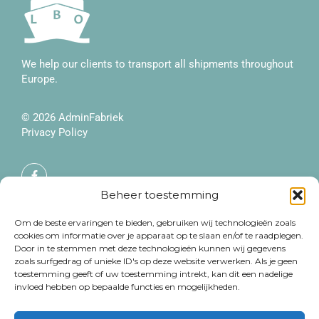
We help our clients to transport all shipments throughout
Europe.
© 2026
AdminFabriek
Privacy Policy
F
a
c
Beheer toestemming
e
More information
b
Contact
o
Om de beste ervaringen te bieden, gebruiken wij technologieën zoals
o
About Us
+32 479 38 18 40
cookies om informatie over je apparaat op te slaan en/of te raadplegen.
k
Door in te stemmen met deze technologieën kunnen wij gegevens
-
Services
info@logbargeoperators.be
zoals surfgedrag of unieke ID's op deze website verwerken. Als je geen
f
toestemming geeft of uw toestemming intrekt, kan dit een nadelige
Our fleet
Available
invloed hebben op bepaalde functies en mogelijkheden.
MS Vaiana
Monday - Friday: 9AM -