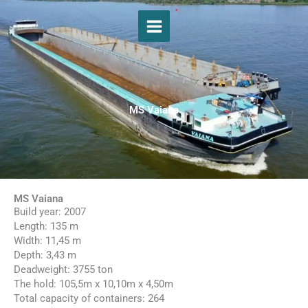
Skip
to
content
MS Vaiana
MS Vaiana
Build year: 2007
Length: 135 m
Width: 11,45 m
Depth: 3,43 m
Deadweight: 3755 ton
The hold: 105,5m x 10,10m x 4,50m
Total capacity of containers: 264