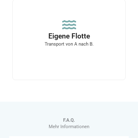
Eigene Flotte
Wir verfügen über 2 eigene schiffe für den
Eigene Flotte
transport von verschiedenen materialien.
Transport von A nach B.
F.A.Q.
Mehr Informationen