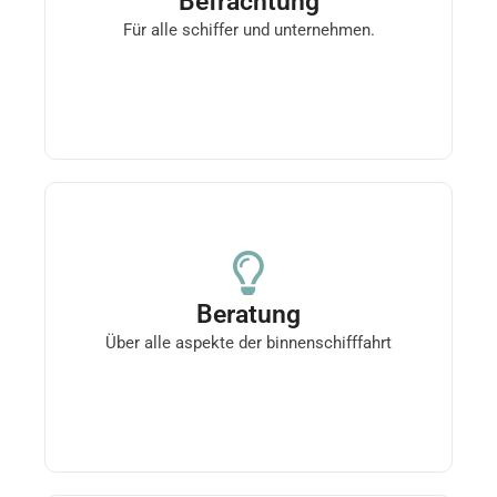
Befrachtung
das material auf der binnenwasserstraße
Für alle schiffer und unternehmen.
transportieren möchte.
Beratung
Wir beraten sie zu schiffskäufen, routen,
Beratung
reparaturen und allen anderen aspekten der
binnenschifffahrt
Über alle aspekte der binnenschifffahrt