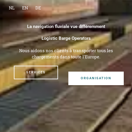
NL
EN
DE
La navigation fluviale vue différemment
Logistic Barge Operators
Nous aidons nos clients à transporter tous les
chargements dans toute l'Europe.
SERVICES
ORGANISATION