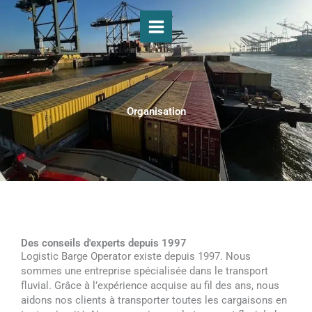
Aller
au
contenu
Organisation
Des conseils d'experts depuis 1997
Logistic Barge Operator existe depuis 1997. Nous
sommes une entreprise spécialisée dans le transport
fluvial. Grâce à l’expérience acquise au fil des ans, nous
aidons nos clients à transporter toutes les cargaisons en