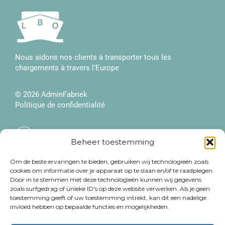
Nous aidons nos clients à transporter tous les
chargements à travers l’Europe
© 2026
AdminFabriek
Politique de confidentialité
F
a
Beheer toestemming
c
e
Information
b
Contact
Om de beste ervaringen te bieden, gebruiken wij technologieën zoals
o
cookies om informatie over je apparaat op te slaan en/of te raadplegen.
o
Organisation
+32 479 38 18 40
Door in te stemmen met deze technologieën kunnen wij gegevens
k
zoals surfgedrag of unieke ID's op deze website verwerken. Als je geen
-
Services
info@logbargeoperators.be
f
toestemming geeft of uw toestemming intrekt, kan dit een nadelige
invloed hebben op bepaalde functies en mogelijkheden.
Notre flotte
Disponibilité